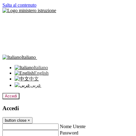
Salta al contenuto
Italiano
Italiano
English
中文
عربى
Accedi
Accedi
button close
×
Nome Utente
Password