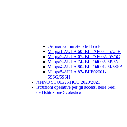
Ordinanza ministeriale II ciclo
Mappa1-AULA 60- BIITAF001- 5A/5B
Mappa2-AULA 67- BIITAF002- 5S/5C
Mappa3-AULA 74- BIIT04002- 5P/5Y
Mappa4-AULA 80- BIIT04001- 5I/5SSA
Mappa5-AULA 87- BIIP02001-
5SSG/5SSH
ANNO SCOLASTICO 2020/2021
Istruzioni operative per gli accessi nelle Sedi
dell'Istituzione Scolastica