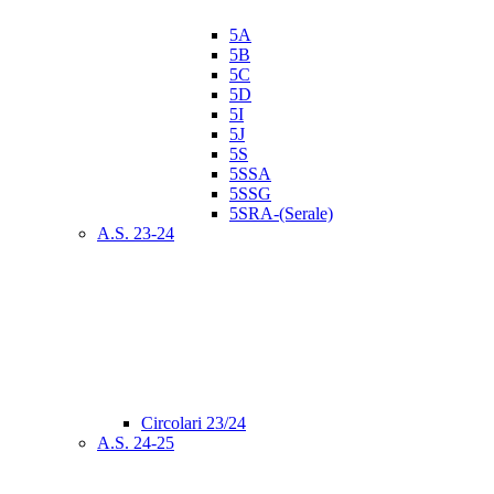
5A
5B
5C
5D
5I
5J
5S
5SSA
5SSG
5SRA-(Serale)
A.S. 23-24
Circolari 23/24
A.S. 24-25