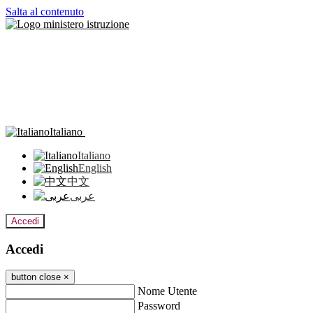
Salta al contenuto
Italiano
Italiano
English
中文
عربى
Accedi
Accedi
button close
×
Nome Utente
Password