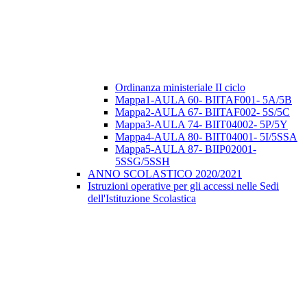
Ordinanza ministeriale II ciclo
Mappa1-AULA 60- BIITAF001- 5A/5B
Mappa2-AULA 67- BIITAF002- 5S/5C
Mappa3-AULA 74- BIIT04002- 5P/5Y
Mappa4-AULA 80- BIIT04001- 5I/5SSA
Mappa5-AULA 87- BIIP02001-
5SSG/5SSH
ANNO SCOLASTICO 2020/2021
Istruzioni operative per gli accessi nelle Sedi
dell'Istituzione Scolastica