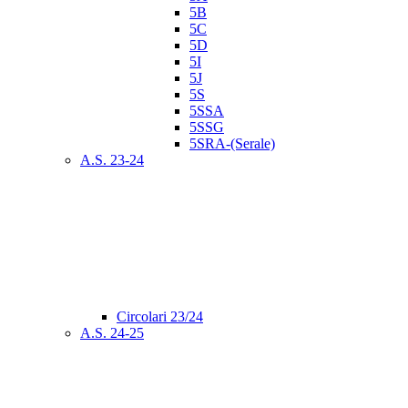
5B
5C
5D
5I
5J
5S
5SSA
5SSG
5SRA-(Serale)
A.S. 23-24
Circolari 23/24
A.S. 24-25