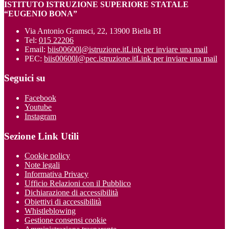
ISTITUTO ISTRUZIONE SUPERIORE STATALE
“EUGENIO BONA”
Via Antonio Gramsci, 22, 13900 Biella BI
Tel:
015 22206
Email:
biis00600l@istruzione.it
Link per inviare una mail
PEC:
biis00600l@pec.istruzione.it
Link per inviare una mail
Seguici su
Facebook
Youtube
Instagram
Sezione Link Utili
Cookie policy
Note legali
Informativa Privacy
Ufficio Relazioni con il Pubblico
Dichiarazione di accessibilità
Obiettivi di accessibilità
Whistleblowing
Gestione consensi cookie