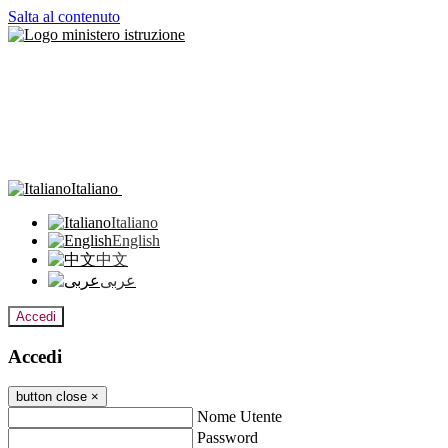
Salta al contenuto
Italiano
Italiano
English
中文
عربى
Accedi
Accedi
button close
×
Nome Utente
Password