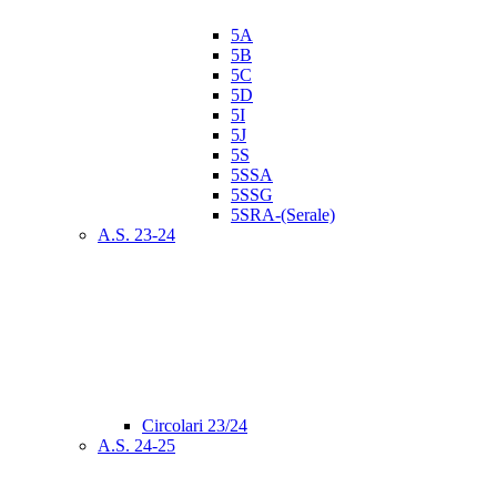
5A
5B
5C
5D
5I
5J
5S
5SSA
5SSG
5SRA-(Serale)
A.S. 23-24
Circolari 23/24
A.S. 24-25