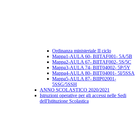
Ordinanza ministeriale II ciclo
Mappa1-AULA 60- BIITAF001- 5A/5B
Mappa2-AULA 67- BIITAF002- 5S/5C
Mappa3-AULA 74- BIIT04002- 5P/5Y
Mappa4-AULA 80- BIIT04001- 5I/5SSA
Mappa5-AULA 87- BIIP02001-
5SSG/5SSH
ANNO SCOLASTICO 2020/2021
Istruzioni operative per gli accessi nelle Sedi
dell'Istituzione Scolastica