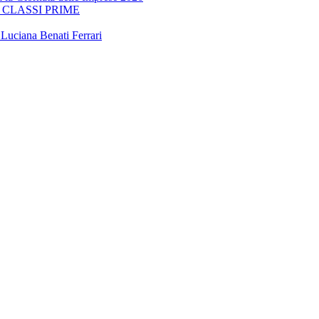
E CLASSI PRIME
 Luciana Benati Ferrari