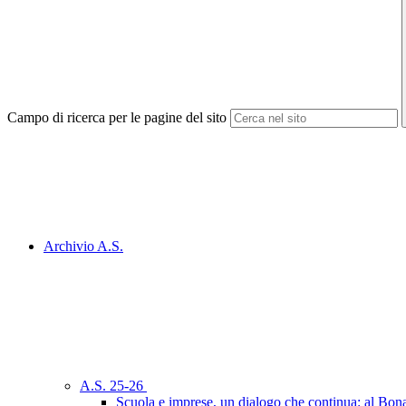
Campo di ricerca per le pagine del sito
Archivio A.S.
A.S. 25-26
Scuola e imprese, un dialogo che continua: al Bon