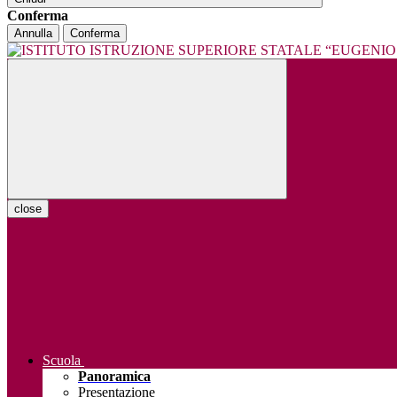
Conferma
Annulla
Conferma
close
Scuola
Panoramica
Presentazione