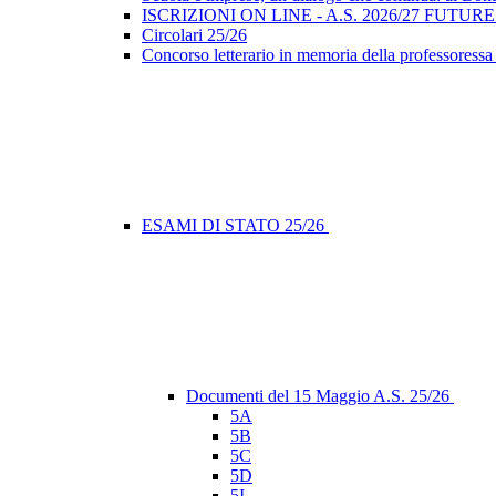
ISCRIZIONI ON LINE - A.S. 2026/27 FUTUR
Circolari 25/26
Concorso letterario in memoria della professoressa
ESAMI DI STATO 25/26
Documenti del 15 Maggio A.S. 25/26
5A
5B
5C
5D
5I