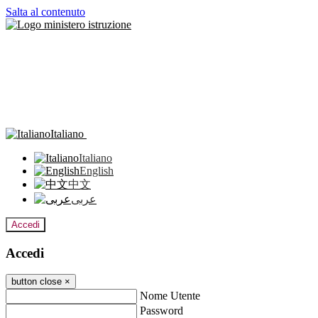
Salta al contenuto
Italiano
Italiano
English
中文
عربى
Accedi
Accedi
button close
×
Nome Utente
Password