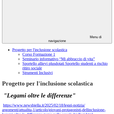
Menu di
navigazione
Progetto per l'inclusione scolastica
Corso Formazione 1
Seminario informativo “Mi abbraccio di vita”
Sportello allievi plusdotati Sportello studenti a rischio
ritiro sociale
Strumenti Inclusivi
Progetto per l'inclusione scolastica
"Legami oltre le differenze"
.
https://www.newsbiella.it/
2025/02/18/leggi-notizia/
argomenti/attualita-1/
articolo/giovani-protagonisti-
dellinclusione-