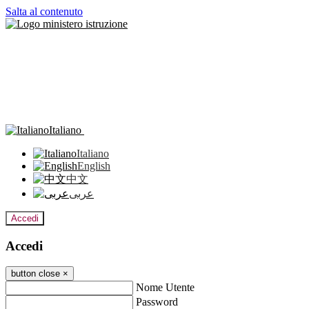
Salta al contenuto
Italiano
Italiano
English
中文
عربى
Accedi
Accedi
button close
×
Nome Utente
Password