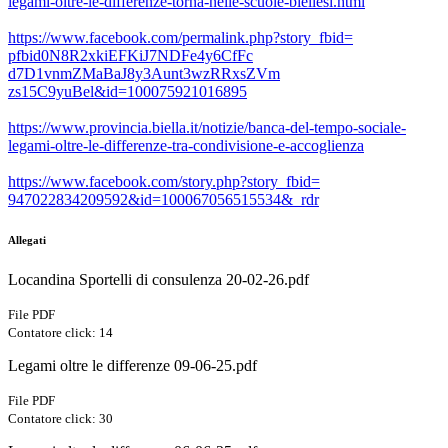
legami-oltre-
le-differenze-torna-nelle-
scuole-biellesi.html
https://www.facebook.com/
permalink.php?story_fbid=
pfbid0N8R2xkiEFKiJ7NDFe4y6CfFc
d7D1vnmZMaBaJ8y3Aunt3wzRRxsZVm
zs15C9yuBel&id=100075921016895
https://www.provincia.biella.
it/notizie/banca-del-tempo-
sociale-
legami-oltre-le-
differenze-tra-condivisione-e-
accoglienza
https://www.facebook.com/
story.php?story_fbid=
947022834209592&id=
100067056515534&_rdr
Allegati
Locandina Sportelli di consulenza 20-02-26.pdf
File PDF
Contatore click: 14
Legami oltre le differenze 09-06-25.pdf
File PDF
Contatore click: 30