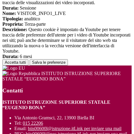
traccia delle visualizzazioni dei video incorporati.
Durata:
Sessione
Nome:
VISITOR_INFO1_LIVE
Tipologia:
analitico
Proprieta:
Terza-parte
Descrizione:
Questo cookie è impostato da Youtube per tenere
traccia delle preferenze dell'utente per i video di Youtube incorporati
nei siti; può anche determinare se il visitatore del sito web sta
utilizzando la nuova o la vecchia versione dell'interfaccia di
Youtube.
Durata:
6 mesi
Accetta tutti
Salva le preferenze
ISTITUTO ISTRUZIONE SUPERIORE
STATALE “EUGENIO BONA”
Contatti
ISTITUTO ISTRUZIONE SUPERIORE STATALE
“EUGENIO BONA”
Via Antonio Gramsci, 22, 13900 Biella BI
Tel:
015 22206
Email:
biis00600l@istruzione.it
Link per inviare una mail
PEC:
biis00600l@pec.istruzione.it
Link per inviare una mail