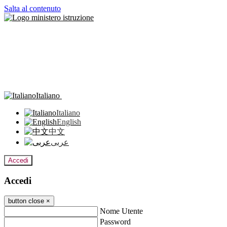
Salta al contenuto
Italiano
Italiano
English
中文
عربى
Accedi
Accedi
button close
×
Nome Utente
Password