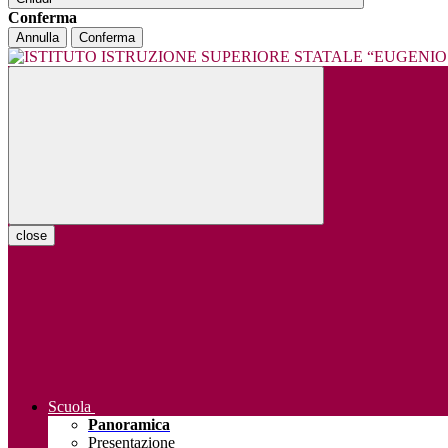
Conferma
Annulla
Conferma
close
Scuola
Panoramica
Presentazione