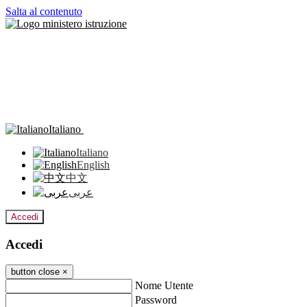
Salta al contenuto
Italiano
Italiano
English
中文
عربى
Accedi
Accedi
button close
×
Nome Utente
Password