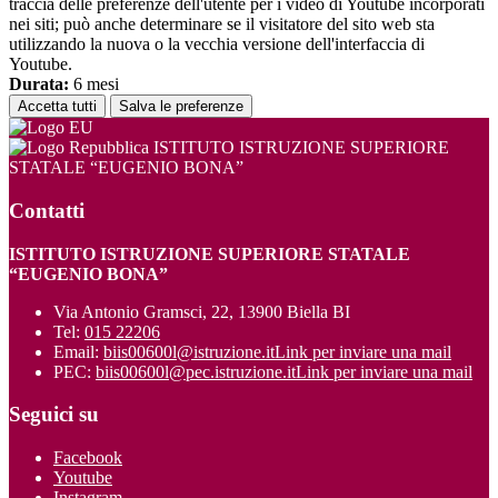
traccia delle preferenze dell'utente per i video di Youtube incorporati
nei siti; può anche determinare se il visitatore del sito web sta
utilizzando la nuova o la vecchia versione dell'interfaccia di
Youtube.
Durata:
6 mesi
Accetta tutti
Salva le preferenze
ISTITUTO ISTRUZIONE SUPERIORE
STATALE “EUGENIO BONA”
Contatti
ISTITUTO ISTRUZIONE SUPERIORE STATALE
“EUGENIO BONA”
Via Antonio Gramsci, 22, 13900 Biella BI
Tel:
015 22206
Email:
biis00600l@istruzione.it
Link per inviare una mail
PEC:
biis00600l@pec.istruzione.it
Link per inviare una mail
Seguici su
Facebook
Youtube
Instagram