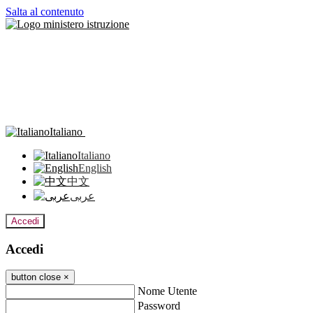
Salta al contenuto
Italiano
Italiano
English
中文
عربى
Accedi
Accedi
button close
×
Nome Utente
Password