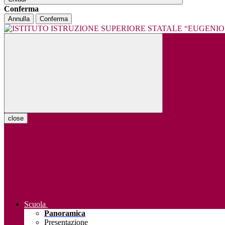
Conferma
Annulla
Conferma
close
Scuola
Panoramica
Presentazione