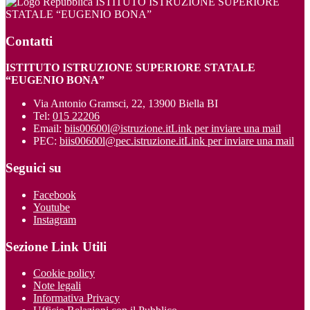
ISTITUTO ISTRUZIONE SUPERIORE
STATALE “EUGENIO BONA”
Contatti
ISTITUTO ISTRUZIONE SUPERIORE STATALE
“EUGENIO BONA”
Via Antonio Gramsci, 22, 13900 Biella BI
Tel:
015 22206
Email:
biis00600l@istruzione.it
Link per inviare una mail
PEC:
biis00600l@pec.istruzione.it
Link per inviare una mail
Seguici su
Facebook
Youtube
Instagram
Sezione Link Utili
Cookie policy
Note legali
Informativa Privacy