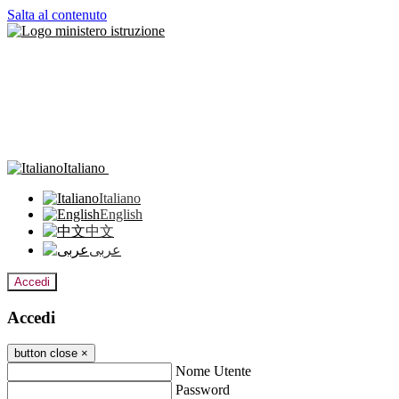
Salta al contenuto
Italiano
Italiano
English
中文
عربى
Accedi
Accedi
button close
×
Nome Utente
Password