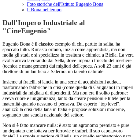
Foto storiche dell'Istituto Eugenio Bona
Il Bona nel tempo
Dall'Impero Industriale al
"CineEugenio"
Eugenio Bona è il classico esempio di chi, partito in salita, ha
spaccato tutto. Rimasto orfano, inizia come apprendista, ma non
molla gli studi e si specializza in tessitura e chimica a Biella. La vera
svolta arriva lavorando dai Sella, dove impara i trucchi del mestiere
(tecnica e management) dai migliori dell'epoca. A soli 23 anni è già
direttore di un lanificio a Salerno: un talento naturale.
Insieme ai fratelli, si lancia in una serie di acquisizioni audaci,
trasformando fabbriche in crisi (come quella di Carignano) in imperi
industriali da migliaia di dipendenti. Ma non era il solito padrone:
aveva cuore e lungimiranza, tanto da creare pensioni e tutele per la
maternità quando nessuno ci pensava. Da esperto "top level",
analizzò la crisi della lana in Italia e propose soluzioni moderne,
sognando una scuola nazionale del settore.
Non si è fatto mancare nulla: è stato un agronomo premiato e pure
un deputato che lottava per ferrovie e trafori. Il suo capolavoro
finale? La scuola superiore di Biella, un gioiello architettonico nato