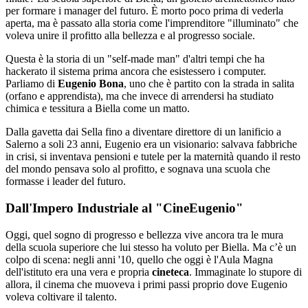
per formare i manager del futuro. È morto poco prima di vederla
aperta, ma è passato alla storia come l'imprenditore "illuminato" che
voleva unire il profitto alla bellezza e al progresso sociale.
Questa è la storia di un "self-made man" d'altri tempi che ha
hackerato il sistema prima ancora che esistessero i computer.
Parliamo di
Eugenio Bona
, uno che è partito con la strada in salita
(orfano e apprendista), ma che invece di arrendersi ha studiato
chimica e tessitura a Biella come un matto.
Dalla gavetta dai Sella fino a diventare direttore di un lanificio a
Salerno a soli 23 anni, Eugenio era un visionario: salvava fabbriche
in crisi, si inventava pensioni e tutele per la maternità quando il resto
del mondo pensava solo al profitto, e sognava una scuola che
formasse i leader del futuro.
Dall'Impero Industriale al "CineEugenio"
Oggi, quel sogno di progresso e bellezza vive ancora tra le mura
della scuola superiore che lui stesso ha voluto per Biella. Ma c’è un
colpo di scena: negli anni '10, quello che oggi è l'Aula Magna
dell'istituto era una vera e propria
cineteca
. Immaginate lo stupore di
allora, il cinema che muoveva i primi passi proprio dove Eugenio
voleva coltivare il talento.