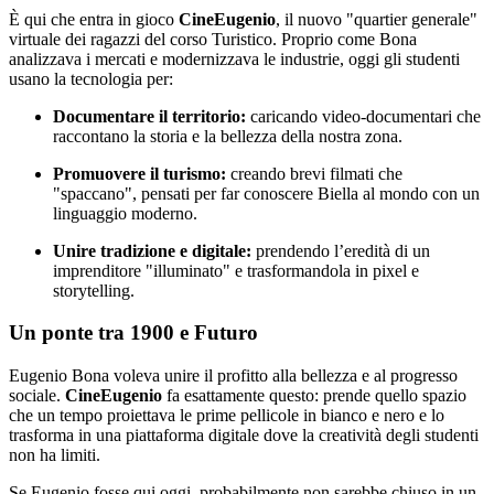
È qui che entra in gioco
CineEugenio
, il nuovo "quartier generale"
virtuale dei ragazzi del corso Turistico. Proprio come Bona
analizzava i mercati e modernizzava le industrie, oggi gli studenti
usano la tecnologia per:
Documentare il territorio:
caricando video-documentari che
raccontano la storia e la bellezza della nostra zona.
Promuovere il turismo:
creando brevi filmati che
"spaccano", pensati per far conoscere Biella al mondo con un
linguaggio moderno.
Unire tradizione e digitale:
prendendo l’eredità di un
imprenditore "illuminato" e trasformandola in pixel e
storytelling.
Un ponte tra 1900 e Futuro
Eugenio Bona voleva unire il profitto alla bellezza e al progresso
sociale.
CineEugenio
fa esattamente questo: prende quello spazio
che un tempo proiettava le prime pellicole in bianco e nero e lo
trasforma in una piattaforma digitale dove la creatività degli studenti
non ha limiti.
Se Eugenio fosse qui oggi, probabilmente non sarebbe chiuso in un