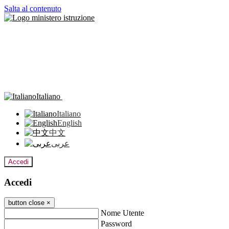
Salta al contenuto
Italiano
Italiano
English
中文
عربى
Accedi
Accedi
button close
×
Nome Utente
Password