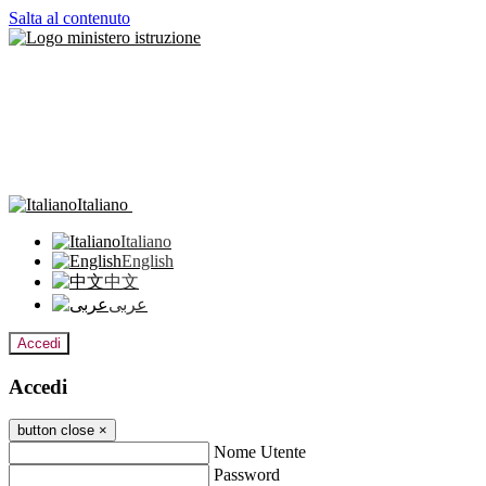
Salta al contenuto
Italiano
Italiano
English
中文
عربى
Accedi
Accedi
button close
×
Nome Utente
Password