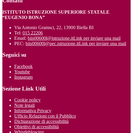
Contatti
ISTITUTO ISTRUZIONE SUPERIORE STATALE
“EUGENIO BONA”
Via Antonio Gramsci, 22, 13900 Biella BI
Tel:
015 22206
Email:
biis00600l@istruzione.it
Link per inviare una mail
PEC:
biis00600l@pec.istruzione.it
Link per inviare una mail
Seguici su
Facebook
Youtube
Instagram
Sezione Link Utili
Cookie policy
Note legali
Informativa Privacy
Ufficio Relazioni con il Pubblico
Dichiarazione di accessibilità
Obiettivi di accessibilità
Whistleblowing