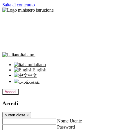
Salta al contenuto
Italiano
Italiano
English
中文
عربى
Accedi
Accedi
button close
×
Nome Utente
Password