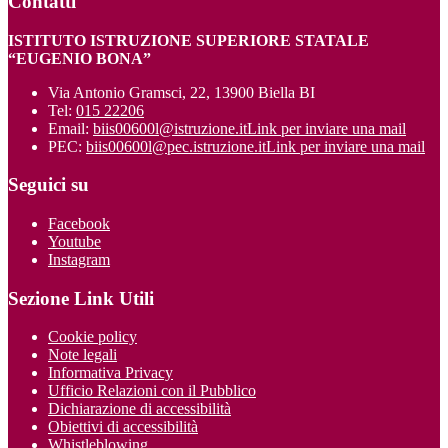
Contatti
ISTITUTO ISTRUZIONE SUPERIORE STATALE
“EUGENIO BONA”
Via Antonio Gramsci, 22, 13900 Biella BI
Tel:
015 22206
Email:
biis00600l@istruzione.it
Link per inviare una mail
PEC:
biis00600l@pec.istruzione.it
Link per inviare una mail
Seguici su
Facebook
Youtube
Instagram
Sezione Link Utili
Cookie policy
Note legali
Informativa Privacy
Ufficio Relazioni con il Pubblico
Dichiarazione di accessibilità
Obiettivi di accessibilità
Whistleblowing