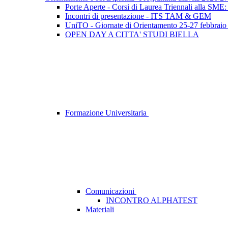
Porte Aperte - Corsi di Laurea Triennali alla SME:
Incontri di presentazione - ITS TAM & GEM
UniTO - Giornate di Orientamento 25-27 febbraio
OPEN DAY A CITTA' STUDI BIELLA
Formazione Universitaria
Comunicazioni
INCONTRO ALPHATEST
Materiali