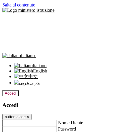
Salta al contenuto
Italiano
Italiano
English
中文
عربى
Accedi
Accedi
button close
×
Nome Utente
Password