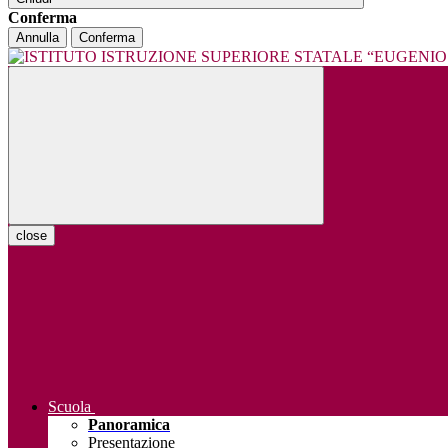
Conferma
Annulla
Conferma
close
Scuola
Panoramica
Presentazione