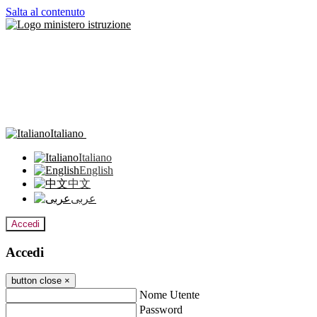
Salta al contenuto
Italiano
Italiano
English
中文
عربى
Accedi
Accedi
button close
×
Nome Utente
Password