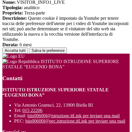
Nome:
VISITOR_INFO1_LIVE
Tipologia:
analitico
Proprieta:
Terza-parte
Descrizione:
Questo cookie è impostato da Youtube per tenere
traccia delle preferenze dell'utente per i video di Youtube incorporati
nei siti; può anche determinare se il visitatore del sito web sta
utilizzando la nuova o la vecchia versione dell'interfaccia di
Youtube.
Durata:
6 mesi
Accetta tutti
Salva le preferenze
ISTITUTO ISTRUZIONE SUPERIORE
STATALE “EUGENIO BONA”
Contatti
ISTITUTO ISTRUZIONE SUPERIORE STATALE
“EUGENIO BONA”
Via Antonio Gramsci, 22, 13900 Biella BI
Tel:
015 22206
Email:
biis00600l@istruzione.it
Link per inviare una mail
PEC:
biis00600l@pec.istruzione.it
Link per inviare una mail