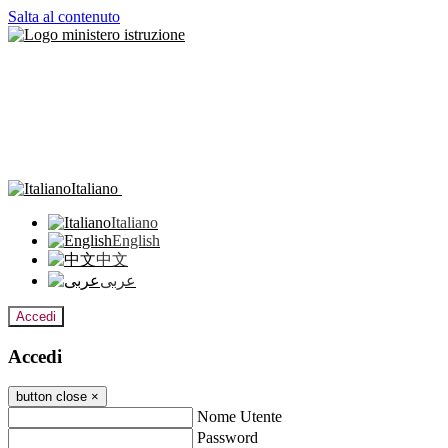
Salta al contenuto
Italiano
Italiano
English
中文
عربى
Accedi
Accedi
button close
×
Nome Utente
Password