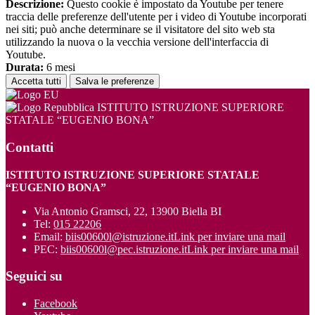
Descrizione:
Questo cookie è impostato da Youtube per tenere
traccia delle preferenze dell'utente per i video di Youtube incorporati
nei siti; può anche determinare se il visitatore del sito web sta
utilizzando la nuova o la vecchia versione dell'interfaccia di
Youtube.
Durata:
6 mesi
Accetta tutti
Salva le preferenze
ISTITUTO ISTRUZIONE SUPERIORE
STATALE “EUGENIO BONA”
Contatti
ISTITUTO ISTRUZIONE SUPERIORE STATALE
“EUGENIO BONA”
Via Antonio Gramsci, 22, 13900 Biella BI
Tel:
015 22206
Email:
biis00600l@istruzione.it
Link per inviare una mail
PEC:
biis00600l@pec.istruzione.it
Link per inviare una mail
Seguici su
Facebook