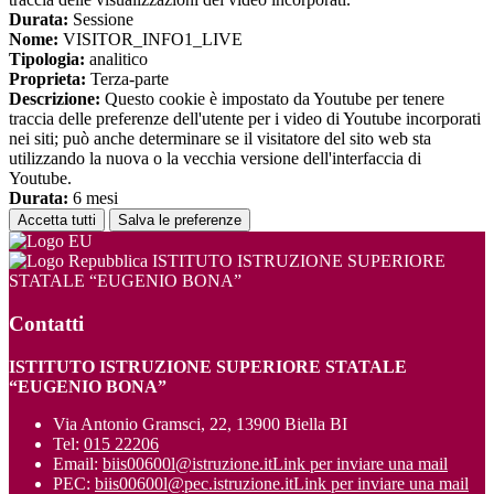
Durata:
Sessione
Nome:
VISITOR_INFO1_LIVE
Tipologia:
analitico
Proprieta:
Terza-parte
Descrizione:
Questo cookie è impostato da Youtube per tenere
traccia delle preferenze dell'utente per i video di Youtube incorporati
nei siti; può anche determinare se il visitatore del sito web sta
utilizzando la nuova o la vecchia versione dell'interfaccia di
Youtube.
Durata:
6 mesi
Accetta tutti
Salva le preferenze
ISTITUTO ISTRUZIONE SUPERIORE
STATALE “EUGENIO BONA”
Contatti
ISTITUTO ISTRUZIONE SUPERIORE STATALE
“EUGENIO BONA”
Via Antonio Gramsci, 22, 13900 Biella BI
Tel:
015 22206
Email:
biis00600l@istruzione.it
Link per inviare una mail
PEC:
biis00600l@pec.istruzione.it
Link per inviare una mail