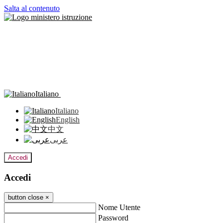
Salta al contenuto
Italiano
Italiano
English
中文
عربى
Accedi
Accedi
button close
×
Nome Utente
Password