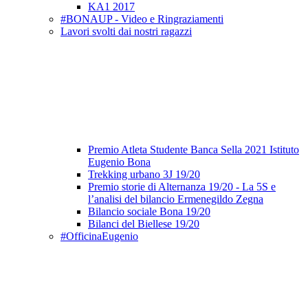
KA1 2017
#BONAUP - Video e Ringraziamenti
Lavori svolti dai nostri ragazzi
Premio Atleta Studente Banca Sella 2021 Istituto
Eugenio Bona
Trekking urbano 3J 19/20
Premio storie di Alternanza 19/20 - La 5S e
l’analisi del bilancio Ermenegildo Zegna
Bilancio sociale Bona 19/20
Bilanci del Biellese 19/20
#OfficinaEugenio