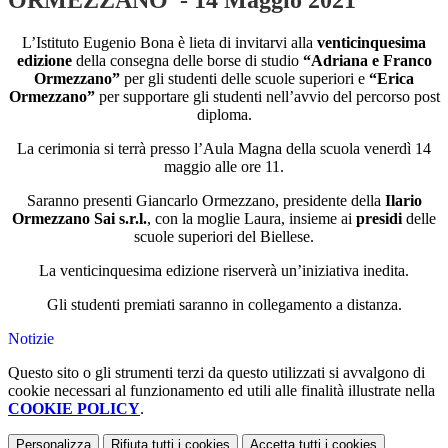
ORMEZZANO”- 14 Maggio 2021
L’Istituto Eugenio Bona è lieta di invitarvi alla
venticinquesima
edizione
della consegna delle borse di studio
“Adriana e Franco
Ormezzano”
per gli studenti delle scuole superiori e
“Erica
Ormezzano”
per supportare gli studenti nell’avvio del percorso post
diploma.
La cerimonia si terrà presso l’Aula Magna della scuola venerdì 14
maggio alle ore 11.
Saranno presenti Giancarlo Ormezzano, presidente della
Ilario
Ormezzano Sai s.r.l.
, con la moglie Laura, insieme ai
presidi
delle
scuole superiori del Biellese.
La venticinquesima edizione riserverà un’iniziativa inedita.
Gli studenti premiati saranno in collegamento a distanza.
Notizie
Questo sito o gli strumenti terzi da questo utilizzati si avvalgono di
cookie necessari al funzionamento ed utili alle finalità illustrate nella
COOKIE POLICY
.
Personalizza
Rifiuta tutti
i cookies
Accetta tutti
i cookies