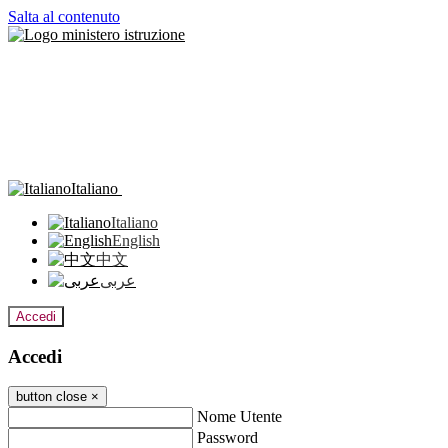
Salta al contenuto
Italiano
Italiano
English
中文
عربى
Accedi
Accedi
button close
×
Nome Utente
Password