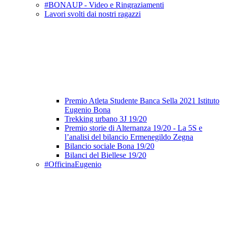
#BONAUP - Video e Ringraziamenti
Lavori svolti dai nostri ragazzi
Premio Atleta Studente Banca Sella 2021 Istituto
Eugenio Bona
Trekking urbano 3J 19/20
Premio storie di Alternanza 19/20 - La 5S e
l’analisi del bilancio Ermenegildo Zegna
Bilancio sociale Bona 19/20
Bilanci del Biellese 19/20
#OfficinaEugenio