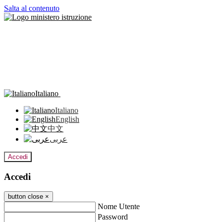
Salta al contenuto
Italiano
Italiano
English
中文
عربى
Accedi
Accedi
button close
×
Nome Utente
Password