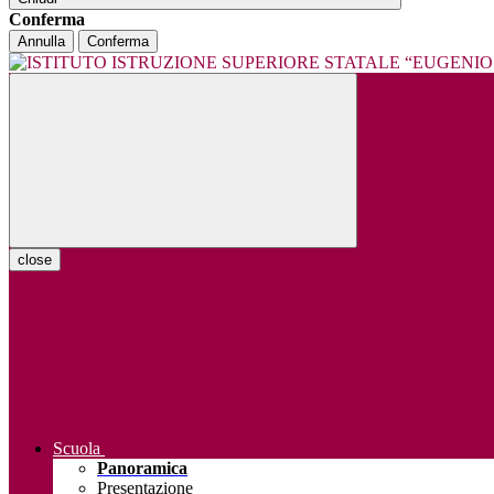
Conferma
Annulla
Conferma
close
Scuola
Panoramica
Presentazione