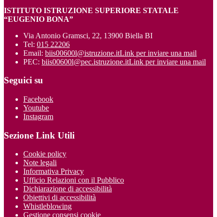
ISTITUTO ISTRUZIONE SUPERIORE STATALE
“EUGENIO BONA”
Via Antonio Gramsci, 22, 13900 Biella BI
Tel:
015 22206
Email:
biis00600l@istruzione.it
Link per inviare una mail
PEC:
biis00600l@pec.istruzione.it
Link per inviare una mail
Seguici su
Facebook
Youtube
Instagram
Sezione Link Utili
Cookie policy
Note legali
Informativa Privacy
Ufficio Relazioni con il Pubblico
Dichiarazione di accessibilità
Obiettivi di accessibilità
Whistleblowing
Gestione consensi cookie