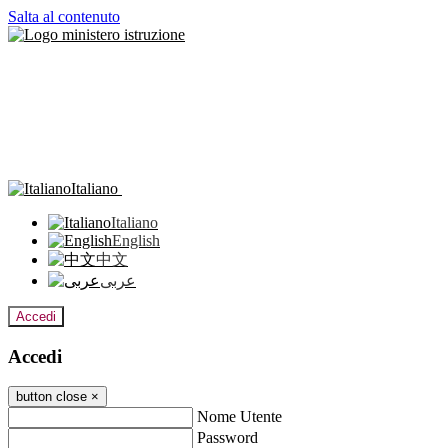
Salta al contenuto
Italiano
Italiano
English
中文
عربى
Accedi
Accedi
button close
×
Nome Utente
Password