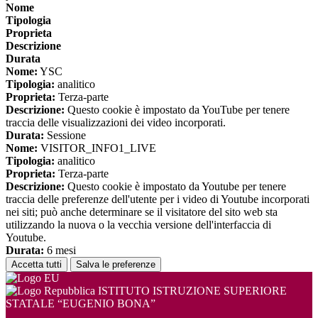
Nome
Tipologia
Proprieta
Descrizione
Durata
Nome:
YSC
Tipologia:
analitico
Proprieta:
Terza-parte
Descrizione:
Questo cookie è impostato da YouTube per tenere
traccia delle visualizzazioni dei video incorporati.
Durata:
Sessione
Nome:
VISITOR_INFO1_LIVE
Tipologia:
analitico
Proprieta:
Terza-parte
Descrizione:
Questo cookie è impostato da Youtube per tenere
traccia delle preferenze dell'utente per i video di Youtube incorporati
nei siti; può anche determinare se il visitatore del sito web sta
utilizzando la nuova o la vecchia versione dell'interfaccia di
Youtube.
Durata:
6 mesi
Accetta tutti
Salva le preferenze
ISTITUTO ISTRUZIONE SUPERIORE
STATALE “EUGENIO BONA”