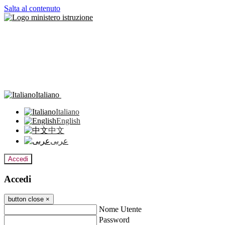
Salta al contenuto
Italiano
Italiano
English
中文
عربى
Accedi
Accedi
button close
×
Nome Utente
Password