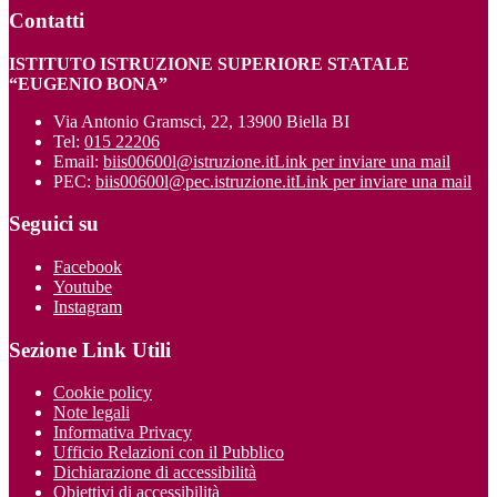
Contatti
ISTITUTO ISTRUZIONE SUPERIORE STATALE
“EUGENIO BONA”
Via Antonio Gramsci, 22, 13900 Biella BI
Tel:
015 22206
Email:
biis00600l@istruzione.it
Link per inviare una mail
PEC:
biis00600l@pec.istruzione.it
Link per inviare una mail
Seguici su
Facebook
Youtube
Instagram
Sezione Link Utili
Cookie policy
Note legali
Informativa Privacy
Ufficio Relazioni con il Pubblico
Dichiarazione di accessibilità
Obiettivi di accessibilità