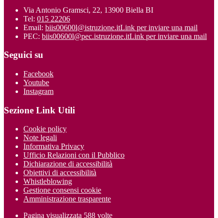
Via Antonio Gramsci, 22, 13900 Biella BI
Tel:
015 22206
Email:
biis00600l@istruzione.it
Link per inviare una mail
PEC:
biis00600l@pec.istruzione.it
Link per inviare una mail
Seguici su
Facebook
Youtube
Instagram
Sezione Link Utili
Cookie policy
Note legali
Informativa Privacy
Ufficio Relazioni con il Pubblico
Dichiarazione di accessibilità
Obiettivi di accessibilità
Whistleblowing
Gestione consensi cookie
Amministrazione trasparente
Pagina visualizzata
588
volte