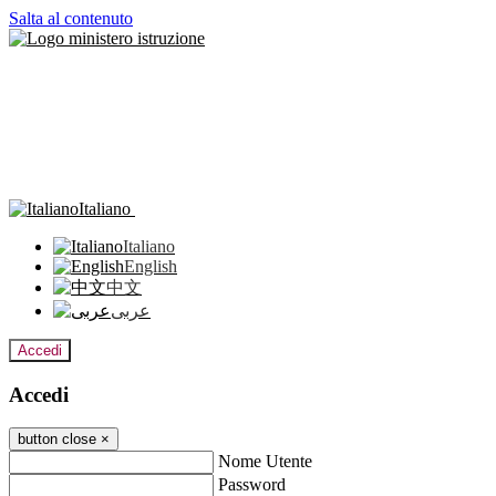
Salta al contenuto
Italiano
Italiano
English
中文
عربى
Accedi
Accedi
button close
×
Nome Utente
Password