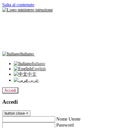
Salta al contenuto
Italiano
Italiano
English
中文
عربى
Accedi
Accedi
button close
×
Nome Utente
Password