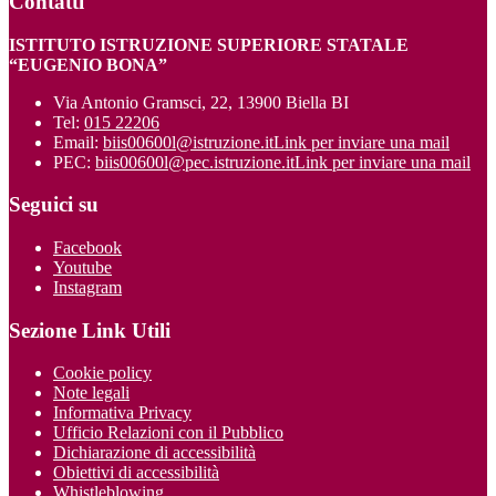
Contatti
ISTITUTO ISTRUZIONE SUPERIORE STATALE
“EUGENIO BONA”
Via Antonio Gramsci, 22, 13900 Biella BI
Tel:
015 22206
Email:
biis00600l@istruzione.it
Link per inviare una mail
PEC:
biis00600l@pec.istruzione.it
Link per inviare una mail
Seguici su
Facebook
Youtube
Instagram
Sezione Link Utili
Cookie policy
Note legali
Informativa Privacy
Ufficio Relazioni con il Pubblico
Dichiarazione di accessibilità
Obiettivi di accessibilità
Whistleblowing