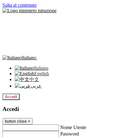
Salta al contenuto
Italiano
Italiano
English
中文
عربى
Accedi
Accedi
button close
×
Nome Utente
Password