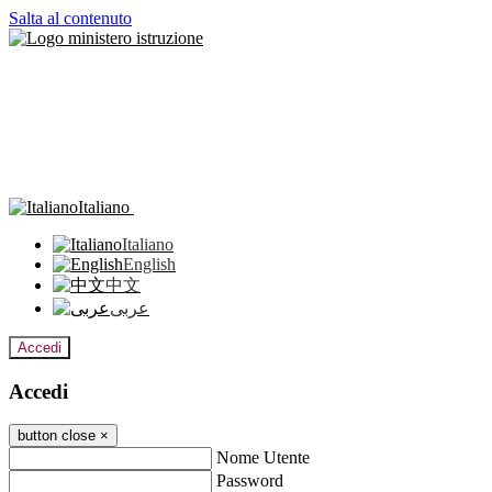
Salta al contenuto
Italiano
Italiano
English
中文
عربى
Accedi
Accedi
button close
×
Nome Utente
Password