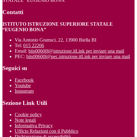
STATALE “EUGENIO BONA”
Contatti
ISTITUTO ISTRUZIONE SUPERIORE STATALE
“EUGENIO BONA”
Via Antonio Gramsci, 22, 13900 Biella BI
Tel:
015 22206
Email:
biis00600l@istruzione.it
Link per inviare una mail
PEC:
biis00600l@pec.istruzione.it
Link per inviare una mail
Seguici su
Facebook
Youtube
Instagram
Sezione Link Utili
Cookie policy
Note legali
Informativa Privacy
Ufficio Relazioni con il Pubblico
Dichiarazione di accessibilità