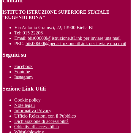
Contatti
ISTITUTO ISTRUZIONE SUPERIORE STATALE
“EUGENIO BONA”
Via Antonio Gramsci, 22, 13900 Biella BI
Tel:
015 22206
Email:
biis00600l@istruzione.it
Link per inviare una mail
PEC:
biis00600l@pec.istruzione.it
Link per inviare una mail
Seguici su
Facebook
Youtube
Instagram
Sezione Link Utili
Cookie policy
Note legali
Informativa Privacy
Ufficio Relazioni con il Pubblico
Dichiarazione di accessibilità
Obiettivi di accessibilità
Whistleblowing