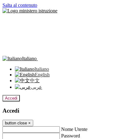
Salta al contenuto
Italiano
Italiano
English
中文
عربى
Accedi
Accedi
button close
×
Nome Utente
Password