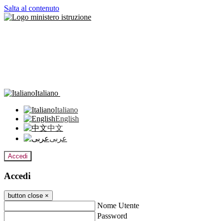
Salta al contenuto
Italiano
Italiano
English
中文
عربى
Accedi
Accedi
button close
×
Nome Utente
Password