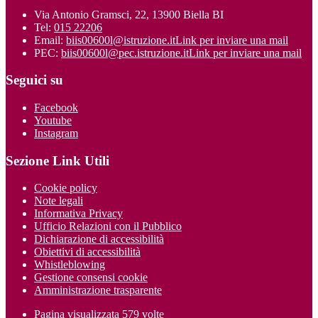
Via Antonio Gramsci, 22, 13900 Biella BI
Tel:
015 22206
Email:
biis00600l@istruzione.it
Link per inviare una mail
PEC:
biis00600l@pec.istruzione.it
Link per inviare una mail
Seguici su
Facebook
Youtube
Instagram
Sezione Link Utili
Cookie policy
Note legali
Informativa Privacy
Ufficio Relazioni con il Pubblico
Dichiarazione di accessibilità
Obiettivi di accessibilità
Whistleblowing
Gestione consensi cookie
Amministrazione trasparente
Pagina visualizzata
579
volte