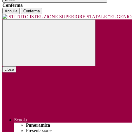
Conferma
Annulla
Conferma
close
Scuola
Panoramica
Presentazione