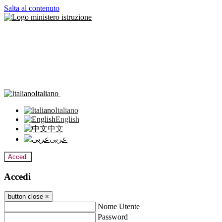
Salta al contenuto
Italiano
Italiano
English
中文
عربى
Accedi
Accedi
button close
×
Nome Utente
Password