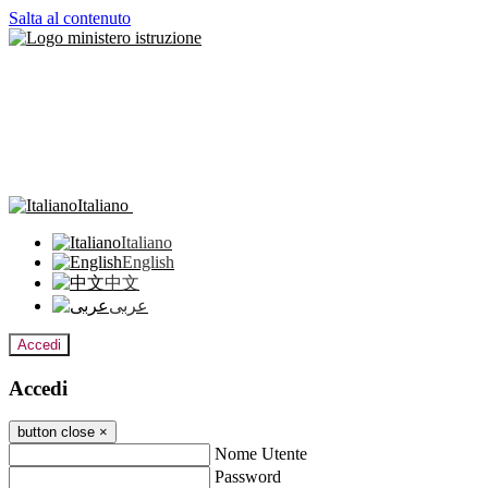
Salta al contenuto
Italiano
Italiano
English
中文
عربى
Accedi
Accedi
button close
×
Nome Utente
Password