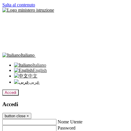
Salta al contenuto
Italiano
Italiano
English
中文
عربى
Accedi
Accedi
button close
×
Nome Utente
Password