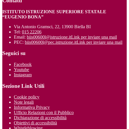
Contatti
ISTITUTO ISTRUZIONE SUPERIORE STATALE
“EUGENIO BONA”
Via Antonio Gramsci, 22, 13900 Biella BI
Tel:
015 22206
Email:
biis00600l@istruzione.it
Link per inviare una mail
PEC:
biis00600l@pec.istruzione.it
Link per inviare una mail
Seguici su
Facebook
Youtube
Instagram
Sezione Link Utili
Cookie policy
Note legali
Informativa Privacy
Ufficio Relazioni con il Pubblico
Dichiarazione di accessibilità
Obiettivi di accessibilità
Whistleblowing