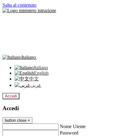
Salta al contenuto
Italiano
Italiano
English
中文
عربى
Accedi
Accedi
button close
×
Nome Utente
Password