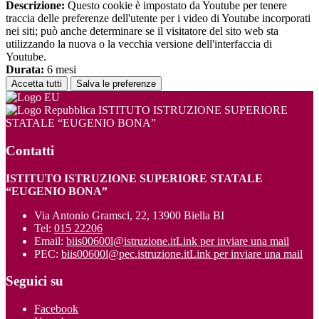
Descrizione:
Questo cookie è impostato da Youtube per tenere
traccia delle preferenze dell'utente per i video di Youtube incorporati
nei siti; può anche determinare se il visitatore del sito web sta
utilizzando la nuova o la vecchia versione dell'interfaccia di
Youtube.
Durata:
6 mesi
Accetta tutti
Salva le preferenze
ISTITUTO ISTRUZIONE SUPERIORE
STATALE “EUGENIO BONA”
Contatti
ISTITUTO ISTRUZIONE SUPERIORE STATALE
“EUGENIO BONA”
Via Antonio Gramsci, 22, 13900 Biella BI
Tel:
015 22206
Email:
biis00600l@istruzione.it
Link per inviare una mail
PEC:
biis00600l@pec.istruzione.it
Link per inviare una mail
Seguici su
Facebook