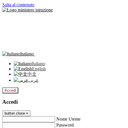
Salta al contenuto
Italiano
Italiano
English
中文
عربى
Accedi
Accedi
button close
×
Nome Utente
Password