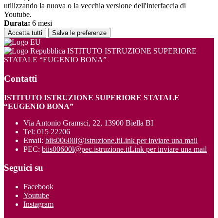
utilizzando la nuova o la vecchia versione dell'interfaccia di
Youtube.
Durata:
6 mesi
Accetta tutti
Salva le preferenze
ISTITUTO ISTRUZIONE SUPERIORE
STATALE “EUGENIO BONA”
Contatti
ISTITUTO ISTRUZIONE SUPERIORE STATALE
“EUGENIO BONA”
Via Antonio Gramsci, 22, 13900 Biella BI
Tel:
015 22206
Email:
biis00600l@istruzione.it
Link per inviare una mail
PEC:
biis00600l@pec.istruzione.it
Link per inviare una mail
Seguici su
Facebook
Youtube
Instagram