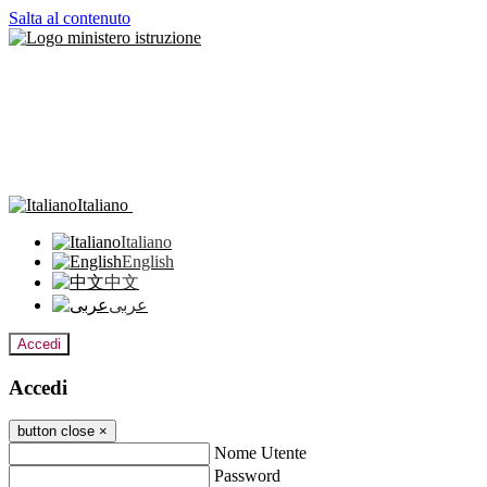
Salta al contenuto
Italiano
Italiano
English
中文
عربى
Accedi
Accedi
button close
×
Nome Utente
Password