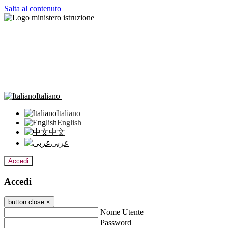
Salta al contenuto
Italiano
Italiano
English
中文
عربى
Accedi
Accedi
button close
×
Nome Utente
Password