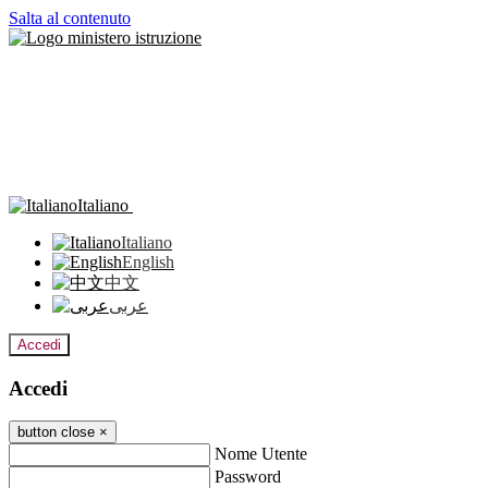
Salta al contenuto
Italiano
Italiano
English
中文
عربى
Accedi
Accedi
button close
×
Nome Utente
Password