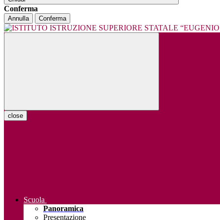
Conferma
Annulla
Conferma
close
Scuola
Panoramica
Presentazione