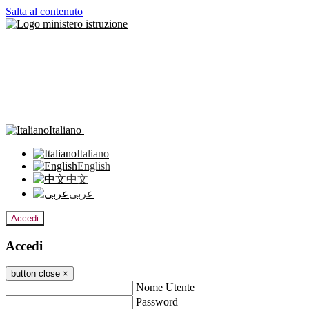
Salta al contenuto
Italiano
Italiano
English
中文
عربى
Accedi
Accedi
button close
×
Nome Utente
Password