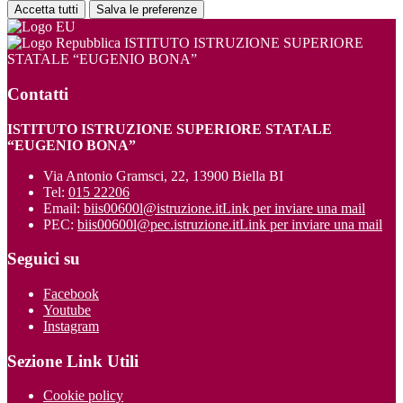
Accetta tutti
Salva le preferenze
ISTITUTO ISTRUZIONE SUPERIORE
STATALE “EUGENIO BONA”
Contatti
ISTITUTO ISTRUZIONE SUPERIORE STATALE
“EUGENIO BONA”
Via Antonio Gramsci, 22, 13900 Biella BI
Tel:
015 22206
Email:
biis00600l@istruzione.it
Link per inviare una mail
PEC:
biis00600l@pec.istruzione.it
Link per inviare una mail
Seguici su
Facebook
Youtube
Instagram
Sezione Link Utili
Cookie policy