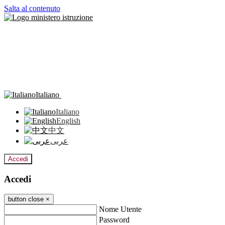
Salta al contenuto
Italiano
Italiano
English
中文
عربى
Accedi
Accedi
button close
×
Nome Utente
Password