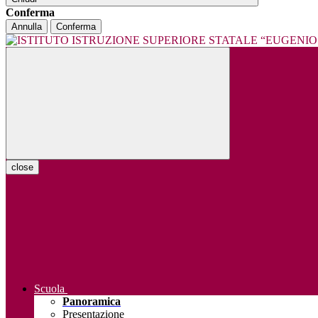
Conferma
Annulla
Conferma
close
Scuola
Panoramica
Presentazione