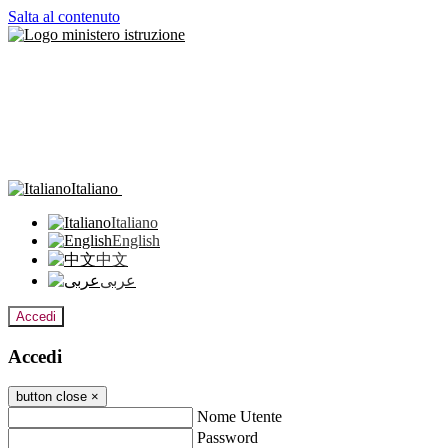
Salta al contenuto
Italiano
Italiano
English
中文
عربى
Accedi
Accedi
button close
×
Nome Utente
Password