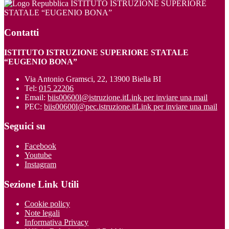
ISTITUTO ISTRUZIONE SUPERIORE
STATALE “EUGENIO BONA”
Contatti
ISTITUTO ISTRUZIONE SUPERIORE STATALE
“EUGENIO BONA”
Via Antonio Gramsci, 22, 13900 Biella BI
Tel:
015 22206
Email:
biis00600l@istruzione.it
Link per inviare una mail
PEC:
biis00600l@pec.istruzione.it
Link per inviare una mail
Seguici su
Facebook
Youtube
Instagram
Sezione Link Utili
Cookie policy
Note legali
Informativa Privacy