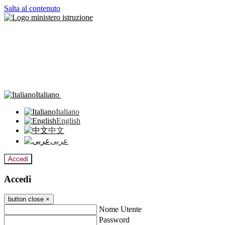
Salta al contenuto
Italiano
Italiano
English
中文
عربى
Accedi
Accedi
button close
×
Nome Utente
Password