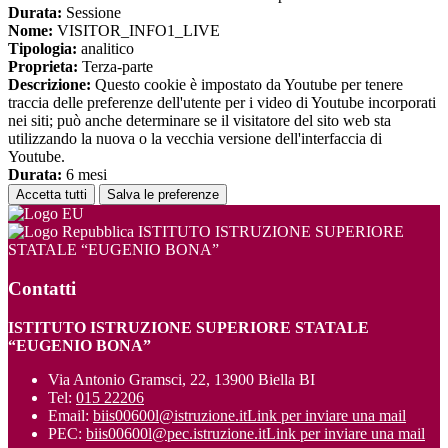
Durata:
Sessione
Nome:
VISITOR_INFO1_LIVE
Tipologia:
analitico
Proprieta:
Terza-parte
Descrizione:
Questo cookie è impostato da Youtube per tenere
traccia delle preferenze dell'utente per i video di Youtube incorporati
nei siti; può anche determinare se il visitatore del sito web sta
utilizzando la nuova o la vecchia versione dell'interfaccia di
Youtube.
Durata:
6 mesi
Accetta tutti
Salva le preferenze
ISTITUTO ISTRUZIONE SUPERIORE
STATALE “EUGENIO BONA”
Contatti
ISTITUTO ISTRUZIONE SUPERIORE STATALE
“EUGENIO BONA”
Via Antonio Gramsci, 22, 13900 Biella BI
Tel:
015 22206
Email:
biis00600l@istruzione.it
Link per inviare una mail
PEC:
biis00600l@pec.istruzione.it
Link per inviare una mail