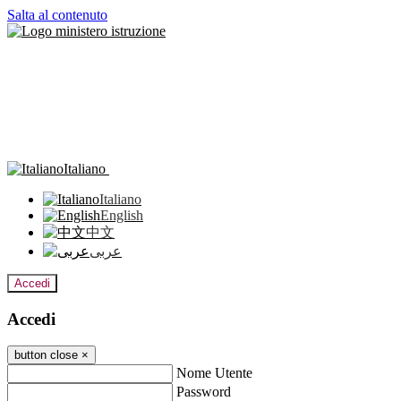
Salta al contenuto
Italiano
Italiano
English
中文
عربى
Accedi
Accedi
button close
×
Nome Utente
Password