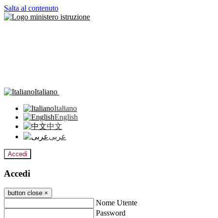
Salta al contenuto
Italiano
Italiano
English
中文
عربى
Accedi
Accedi
button close
×
Nome Utente
Password