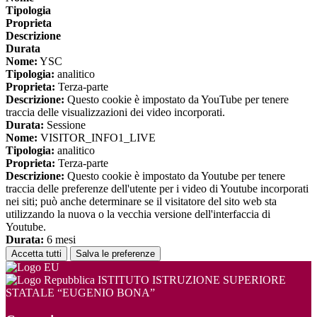
Tipologia
Proprieta
Descrizione
Durata
Nome:
YSC
Tipologia:
analitico
Proprieta:
Terza-parte
Descrizione:
Questo cookie è impostato da YouTube per tenere
traccia delle visualizzazioni dei video incorporati.
Durata:
Sessione
Nome:
VISITOR_INFO1_LIVE
Tipologia:
analitico
Proprieta:
Terza-parte
Descrizione:
Questo cookie è impostato da Youtube per tenere
traccia delle preferenze dell'utente per i video di Youtube incorporati
nei siti; può anche determinare se il visitatore del sito web sta
utilizzando la nuova o la vecchia versione dell'interfaccia di
Youtube.
Durata:
6 mesi
Accetta tutti
Salva le preferenze
ISTITUTO ISTRUZIONE SUPERIORE
STATALE “EUGENIO BONA”