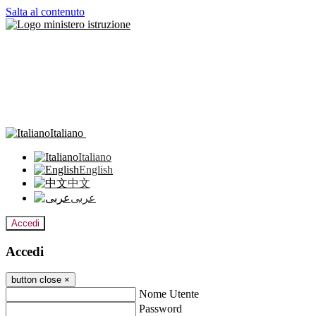
Salta al contenuto
Italiano
Italiano
English
中文
عربى
Accedi
Accedi
button close
×
Nome Utente
Password