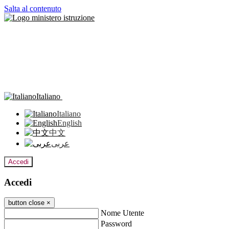
Salta al contenuto
Italiano
Italiano
English
中文
عربى
Accedi
Accedi
button close
×
Nome Utente
Password