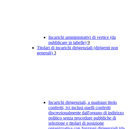
Incarichi amministrativi di vertice (da
pubblicare in tabelle)
9
Titolari di incarichi dirigenziali (dirigenti non
generali)
3
Incarichi dirigenziali, a qualsiasi titolo
conferiti, ivi inclusi quelli conferiti
discrezionalmente dall'organo di indirizzo
politico senza procedure pubbliche di
selezione e titolari di posizione
organizzativa con funzioni dirigenziali (da