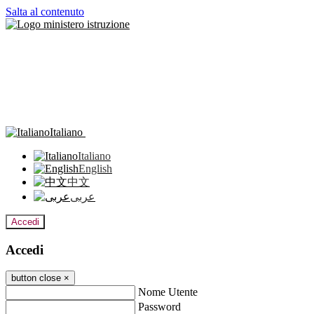
Salta al contenuto
Italiano
Italiano
English
中文
عربى
Accedi
Accedi
button close
×
Nome Utente
Password