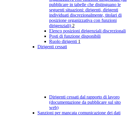
pubblicare in tabelle che distinguano le
seguenti situazioni: dirigenti, dirigenti
individuati discrezionalmente, titolari di
posizione organizzativa con funzioni
dirigenziali)
2
Elenco posizioni dirigenziali discrezionali
Posti di funzione disponibili
Ruolo dirigenti
1
Dirigenti cessati
Dirigenti cessati dal rapporto di lavoro
(documentazione da pubblicare sul sito
web)
Sanzioni per mancata comunicazione dei dati