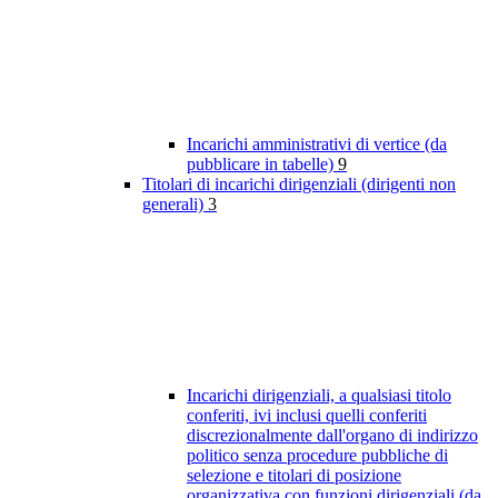
Incarichi amministrativi di vertice (da
pubblicare in tabelle)
9
Titolari di incarichi dirigenziali (dirigenti non
generali)
3
Incarichi dirigenziali, a qualsiasi titolo
conferiti, ivi inclusi quelli conferiti
discrezionalmente dall'organo di indirizzo
politico senza procedure pubbliche di
selezione e titolari di posizione
organizzativa con funzioni dirigenziali (da