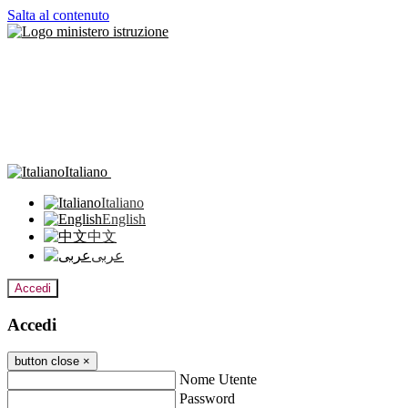
Salta al contenuto
Italiano
Italiano
English
中文
عربى
Accedi
Accedi
button close
×
Nome Utente
Password