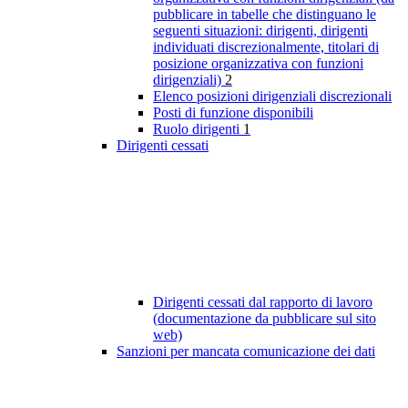
pubblicare in tabelle che distinguano le
seguenti situazioni: dirigenti, dirigenti
individuati discrezionalmente, titolari di
posizione organizzativa con funzioni
dirigenziali)
2
Elenco posizioni dirigenziali discrezionali
Posti di funzione disponibili
Ruolo dirigenti
1
Dirigenti cessati
Dirigenti cessati dal rapporto di lavoro
(documentazione da pubblicare sul sito
web)
Sanzioni per mancata comunicazione dei dati