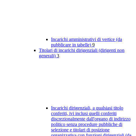
Incarichi amministrativi di vertice (da
pubblicare in tabelle)
9
Titolari di incarichi dirigenziali (dirigenti non
generali)
3
Incarichi dirigenziali, a qualsiasi titolo
conferiti, ivi inclusi quelli conferiti
discrezionalmente dall'organo di indirizzo
politico senza procedure pubbliche di
selezione e titolari di posizione
organizzativa con funzioni dirigenziali (da