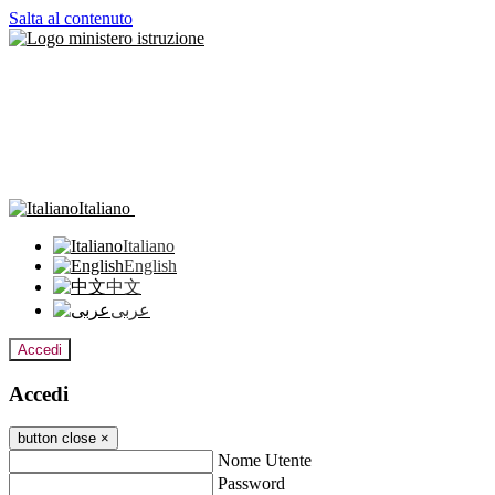
Salta al contenuto
Italiano
Italiano
English
中文
عربى
Accedi
Accedi
button close
×
Nome Utente
Password