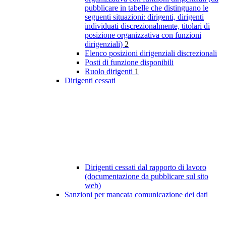
pubblicare in tabelle che distinguano le
seguenti situazioni: dirigenti, dirigenti
individuati discrezionalmente, titolari di
posizione organizzativa con funzioni
dirigenziali)
2
Elenco posizioni dirigenziali discrezionali
Posti di funzione disponibili
Ruolo dirigenti
1
Dirigenti cessati
Dirigenti cessati dal rapporto di lavoro
(documentazione da pubblicare sul sito
web)
Sanzioni per mancata comunicazione dei dati