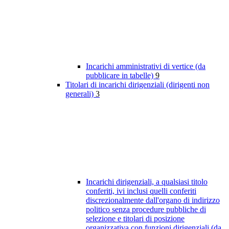
Incarichi amministrativi di vertice (da
pubblicare in tabelle)
9
Titolari di incarichi dirigenziali (dirigenti non
generali)
3
Incarichi dirigenziali, a qualsiasi titolo
conferiti, ivi inclusi quelli conferiti
discrezionalmente dall'organo di indirizzo
politico senza procedure pubbliche di
selezione e titolari di posizione
organizzativa con funzioni dirigenziali (da