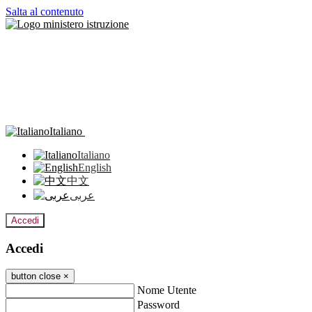
Salta al contenuto
Italiano
Italiano
English
中文
عربى
Accedi
Accedi
button close
×
Nome Utente
Password