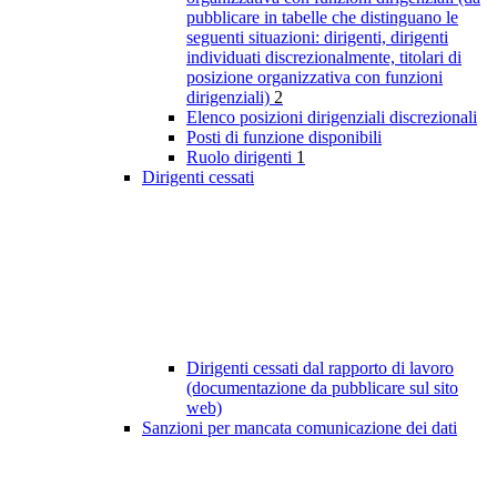
pubblicare in tabelle che distinguano le
seguenti situazioni: dirigenti, dirigenti
individuati discrezionalmente, titolari di
posizione organizzativa con funzioni
dirigenziali)
2
Elenco posizioni dirigenziali discrezionali
Posti di funzione disponibili
Ruolo dirigenti
1
Dirigenti cessati
Dirigenti cessati dal rapporto di lavoro
(documentazione da pubblicare sul sito
web)
Sanzioni per mancata comunicazione dei dati