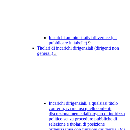
Incarichi amministrativi di vertice (da
pubblicare in tabelle)
9
Titolari di incarichi dirigenziali (dirigenti non
generali)
3
Incarichi dirigenziali, a qualsiasi titolo
conferiti, ivi inclusi quelli conferiti
discrezionalmente dall'organo di indirizzo
politico senza procedure pubbliche di
selezione e titolari di posizione
organizzativa con funzioni dirigenziali (da