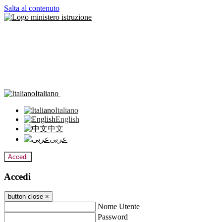
Salta al contenuto
Italiano
Italiano
English
中文
عربى
Accedi
Accedi
button close
×
Nome Utente
Password