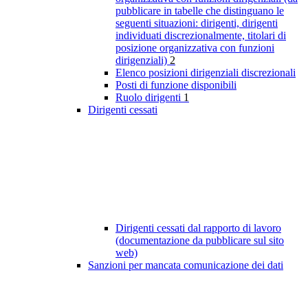
pubblicare in tabelle che distinguano le
seguenti situazioni: dirigenti, dirigenti
individuati discrezionalmente, titolari di
posizione organizzativa con funzioni
dirigenziali)
2
Elenco posizioni dirigenziali discrezionali
Posti di funzione disponibili
Ruolo dirigenti
1
Dirigenti cessati
Dirigenti cessati dal rapporto di lavoro
(documentazione da pubblicare sul sito
web)
Sanzioni per mancata comunicazione dei dati