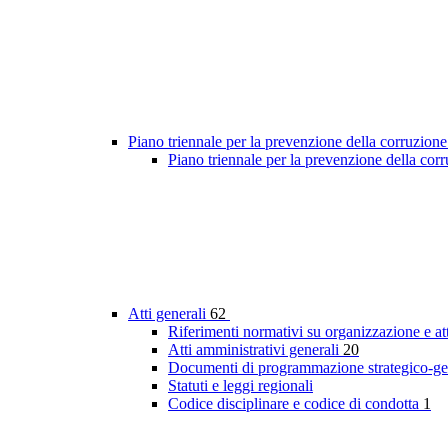
Piano triennale per la prevenzione della corruzione
Piano triennale per la prevenzione della co
Atti generali
62
Riferimenti normativi su organizzazione e at
Atti amministrativi generali
20
Documenti di programmazione strategico-ge
Statuti e leggi regionali
Codice disciplinare e codice di condotta
1