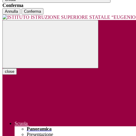
Conferma
Annulla
Conferma
close
Scuola
Panoramica
Presentazione