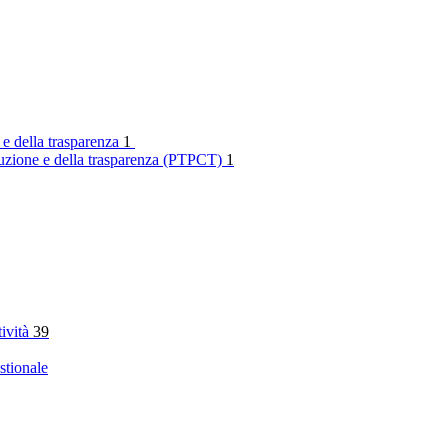
 e della trasparenza
1
rruzione e della trasparenza (PTPCT)
1
tività
39
stionale