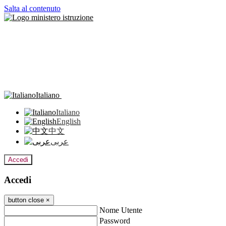
Salta al contenuto
Italiano
Italiano
English
中文
عربى
Accedi
Accedi
button close
×
Nome Utente
Password