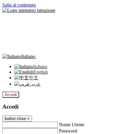
Salta al contenuto
Italiano
Italiano
English
中文
عربى
Accedi
Accedi
button close
×
Nome Utente
Password