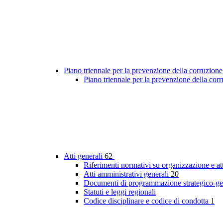
Piano triennale per la prevenzione della corruzione
Piano triennale per la prevenzione della co
Atti generali
62
Riferimenti normativi su organizzazione e at
Atti amministrativi generali
20
Documenti di programmazione strategico-ge
Statuti e leggi regionali
Codice disciplinare e codice di condotta
1