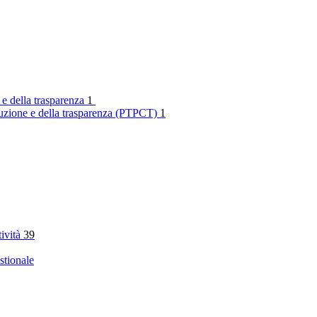
 e della trasparenza
1
rruzione e della trasparenza (PTPCT)
1
tività
39
stionale