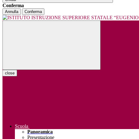
Conferma
Annulla
Conferma
close
Scuola
Panoramica
Presentazione