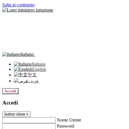
Salta al contenuto
Italiano
Italiano
English
中文
عربى
Accedi
Accedi
button close
×
Nome Utente
Password