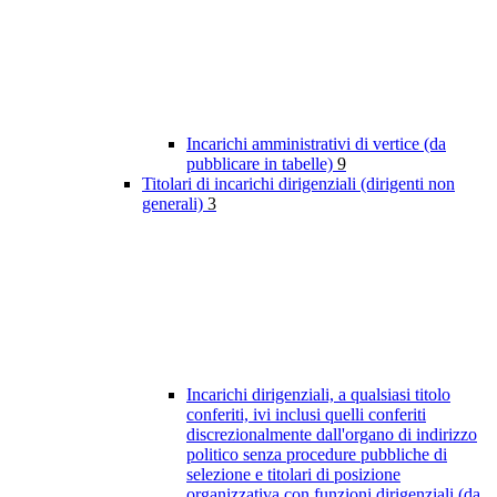
Incarichi amministrativi di vertice (da
pubblicare in tabelle)
9
Titolari di incarichi dirigenziali (dirigenti non
generali)
3
Incarichi dirigenziali, a qualsiasi titolo
conferiti, ivi inclusi quelli conferiti
discrezionalmente dall'organo di indirizzo
politico senza procedure pubbliche di
selezione e titolari di posizione
organizzativa con funzioni dirigenziali (da