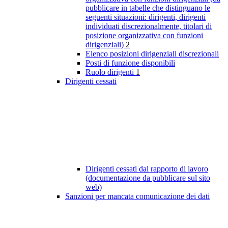
pubblicare in tabelle che distinguano le
seguenti situazioni: dirigenti, dirigenti
individuati discrezionalmente, titolari di
posizione organizzativa con funzioni
dirigenziali)
2
Elenco posizioni dirigenziali discrezionali
Posti di funzione disponibili
Ruolo dirigenti
1
Dirigenti cessati
Dirigenti cessati dal rapporto di lavoro
(documentazione da pubblicare sul sito
web)
Sanzioni per mancata comunicazione dei dati